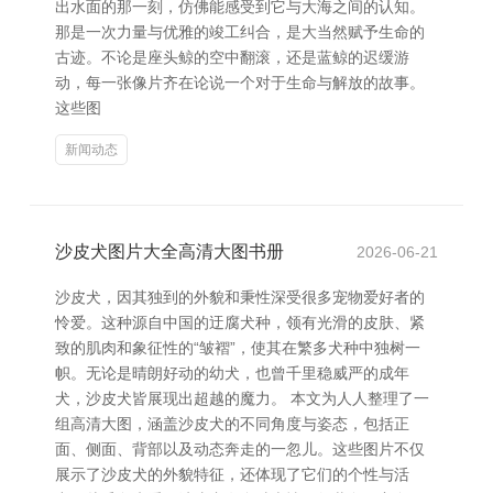
出水面的那一刻，仿佛能感受到它与大海之间的认知。
那是一次力量与优雅的竣工纠合，是大当然赋予生命的
古迹。不论是座头鲸的空中翻滚，还是蓝鲸的迟缓游
动，每一张像片齐在论说一个对于生命与解放的故事。
这些图
新闻动态
沙皮犬图片大全高清大图书册
2026-06-21
沙皮犬，因其独到的外貌和秉性深受很多宠物爱好者的
怜爱。这种源自中国的迂腐犬种，领有光滑的皮肤、紧
致的肌肉和象征性的“皱褶”，使其在繁多犬种中独树一
帜。无论是晴朗好动的幼犬，也曾千里稳威严的成年
犬，沙皮犬皆展现出超越的魔力。 本文为人人整理了一
组高清大图，涵盖沙皮犬的不同角度与姿态，包括正
面、侧面、背部以及动态奔走的一忽儿。这些图片不仅
展示了沙皮犬的外貌特征，还体现了它们的个性与活