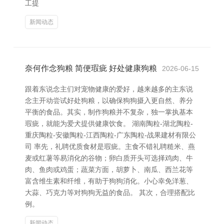
工提
新闻动态
奈何作念狗粮 简便瑕疵 好处健康狗粮
2026-06-15
跟着东说念主们对宠物健康的爱好，越来越多的主东说
念主开动尝试好处狗粮，以确保狗狗摄入更自然、养分
平衡的食品。其实，制作狗粮并不复杂，独一掌执基本
瑕疵，就能为爱犬提供健康饮食。 湖南陶粒-湖北陶粒-
重庆陶粒-安徽陶粒-江西陶粒-广东陶粒-战果建材有限公
司 率先，礼聘优质食材是瑕疵。主食不错礼聘糙米、燕
麦或红薯等易消化的谷物；卵白质开头可选择鸡肉、牛
肉、鱼肉或鸡蛋；蔬菜方面，胡萝卜、南瓜、西兰花等
富含维生素和纤维，有助于狗狗消化。小心幸免洋葱、
大蒜、巧克力等对狗狗无益的食品。 其次，合理搭配比
例。
新闻动态