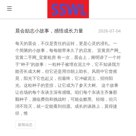
晨会励志小故事，感悟成长力量
2026-07-04
每天的晨会，不仅是责任的运转，更是心灵的浸礼。一
个简陋的小故事，每每能带来久了的启发。 宜黄房产网_
宜黄二手网_宜黄租房 有一次，晨会上，阐明讲了一个对
于“种子”的故事：一粒种子被埋在泥土中，它不知谈我方
能否长成大树，但它还是用功朝上助长。风雨中它曾摇
晃，阳光下它也起义，但最终，它冲破泥土，招待阳
光。这粒种子的坚捏，让它成为了参天大树。 这个故事
让在场的每个东谈主深有感慨。咱们每个东谈主齐像那
颗种子，濒临费劲和挑战时，可能会黢黑、轻细，但只
消不毁灭，就一定能看到但愿。成长的谈路上，莫得捷
径，惟
新闻动态