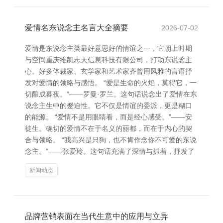
爱情名东说念主名言大全摘要
2026-07-02
爱情是东说念主类最好意思好的情谊之一，它朝上时期
与空间重庆维凯志天信息科技有限公司，打动东说念主
心。好多体裁家、玄学家和艺术家齐曾用风雅的言语抒
发对爱情的领略与感悟。 “爱是生命的火焰，莫得它，一
切酿成暮夜。”——罗曼·罗兰。这句话说念出了爱情在东
说念主生中的蹙迫性。它不仅是情谊的委派，更是糊口
的能源。 “爱情不是用眼睛看，而是经心感受。”——安
徒生。确切的爱情不在于名义的丽都，而在于内心的契
合与领略。 “我高兴是只狗，也不肯作念你不可爱的东说
念主。”——张爱玲。这句话充满了深情与抓着，抒发了
新闻动态
品牌营销表面在当代生意中的应用与立异