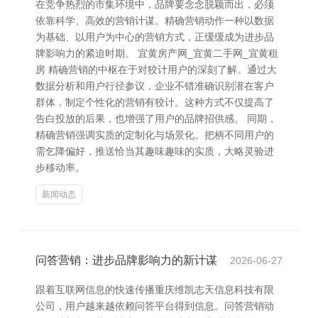
在竞争热烈的市集环境中，品牌要念念脱颖而出，必须
依靠科学、高效的营销计谋。精确营销动作一种以数据
为基础、以用户为中心的营销方式，正缓缓成为进步品
牌影响力的紧迫时期。 宜黄房产网_宜黄二手网_宜黄租
房 精确营销的中枢在于对狡计用户的深刻了解。通过大
数据分析和用户行径参议，企业不错准确识别潜在客户
群体，制定个性化的营销有狡计。这种方式不仅提高了
告白投放的后果，也增强了用户的品牌招供感。 同期，
精确营销强调实质的定制化与场景化。把柄不同用户的
需乞降偏好，推送恰当其趣味趣味的实质，大略灵验进
步移动率。
新闻动态
问答营销：进步品牌影响力的新计谋
2026-06-27
跟着互联网信息的快速传播重庆维凯志天信息科技有限
公司，用户越来越依赖问答平台得到信息。问答营销动