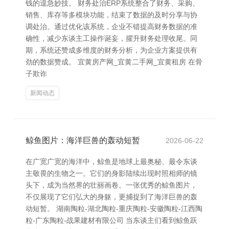
钱的遑急妙技。 财务处治ERP系统整合了财务、采购、
销售、库存等多模块功能，结束了数据的及时分享与协
调处治。通过优化该系统，企业不错提高财务数据的准
确性，减少东谈主工操作诞妄，擢升财务处理收尾。同
期，系统还赞成多维度的财务分析，为企业方案提供有
劲的数据赞成。 宜黄房产网_宜黄二手网_宜黄租房 在骨
子欺诈
新闻动态
鲸鱼图片：海洋巨兽的轰动短暂
2026-06-22
在广宽广宽的海洋中，鲸鱼是地球上最奥秘、最令东谈
主敬畏的生物之一。它们的身影陆续出现时照相师的镜
头下，成为当然界的壮丽画卷。一张优秀的鲸鱼图片，
不仅展现了它们弘大的身躯，更捕捉到了海洋巨兽的轰
动短暂。 湖南陶粒-湖北陶粒-重庆陶粒-安徽陶粒-江西陶
粒-广东陶粒-战果建材有限公司 当东谈主们看到鲸鱼跃