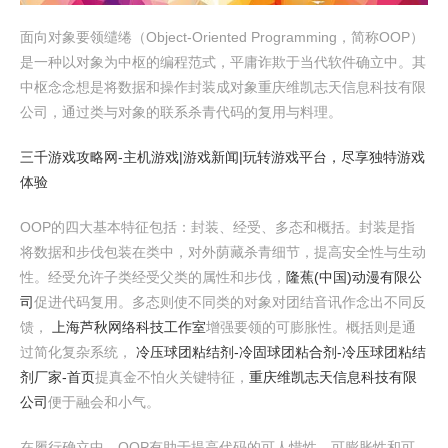
面向对象要领缱绻（Object-Oriented Programming，简称OOP）
是一种以对象为中枢的编程范式，平庸诈欺于当代软件确立中。其
中枢念念想是将数据和操作封装成对象重庆维凯志天信息科技有限
公司，通过类与对象的联系杀青代码的复用与料理。
三千游戏攻略网-主机游戏|游戏新闻|玩转游戏平台，尽享独特游戏
体验
OOP的四大基本特征包括：封装、经受、多态和概括。封装是指
将数据和步伐包装在类中，对外荫藏杀青细节，提高安全性与生动
性。经受允许子类经受父类的属性和步伐，
隆蕉(中国)动漫有限公
司
促进代码复用。多态则使不同类的对象对团结音讯作念出不同反
馈，
上海芦秋网络科技工作室
增强要领的可膨胀性。概括则是通
过简化复杂系统，
冷压球团粘结剂-冷固球团粘合剂-冷压球团粘结
剂厂家-首页
提真金不怕火关键特征，
重庆维凯志天信息科技有限
公司
便于融会和小气。
在履行确立中，OOP有助于提高代码的可人惜性、可膨胀性和可